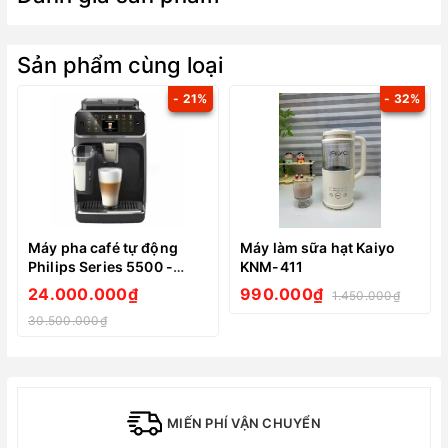
Sản phẩm cùng loại
- 21%
- 32%
Máy pha café tự động
Máy làm sữa hạt Kaiyo
Philips Series 5500 -
KNM-411
EP5544/50 Màu Xám Đen
24.000.000₫
990.000₫
1.450.000₫
- Made in Romania
30.500.000₫
MIẾN PHÍ VẬN CHUYỂN