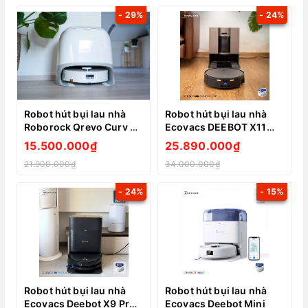
- 29%
- 24%
Robot hút bụi lau nhà
Robot hút bụi lau nhà
Roborock Qrevo Curv 2
Ecovacs DEEBOT X11
Flow
OmniCyclone
15.500.000₫
25.890.000₫
21.900.000₫
34.000.000₫
- 24%
- 15%
Robot hút bụi lau nhà
Robot hút bụi lau nhà
Ecovacs Deebot X9 Pro
Ecovacs Deebot Mini