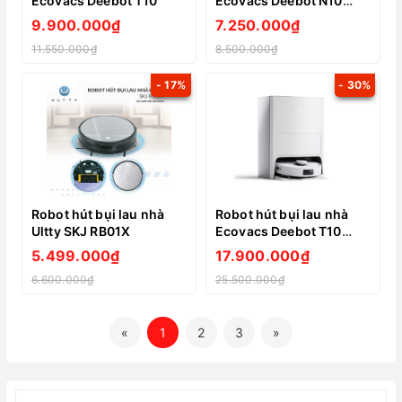
Ecovacs Deebot T10
Ecovacs Deebot N10
(Mới nhất 2023)
9.900.000₫
7.250.000₫
11.550.000₫
8.500.000₫
- 17%
- 30%
Robot hút bụi lau nhà
Robot hút bụi lau nhà
Ultty SKJ RB01X
Ecovacs Deebot T10
OMNI
5.499.000₫
17.900.000₫
6.600.000₫
25.500.000₫
«
1
2
3
»