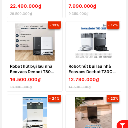
Omni
22.490.000₫
7.990.000₫
29.500.000₫
9.350.000₫
- 13%
- 12%
Robot hút bụi lau nhà
Robot hút bụi lau nhà
Ecovacs Deebot T80
Ecovacs Deebot T30C –
Omni
2026
16.500.000₫
12.790.000₫
18.900.000₫
14.500.000₫
- 24%
- 23%