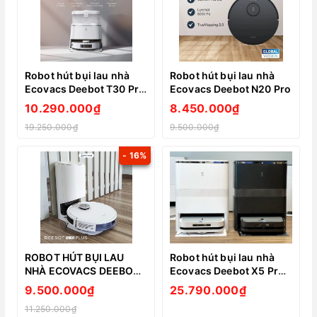
Robot hút bụi lau nhà
Robot hút bụi lau nhà
Ecovacs Deebot T30 Pro
Ecovacs Deebot N20 Pro
Omni
10.290.000₫
8.450.000₫
19.250.000₫
9.500.000₫
- 16%
ROBOT HÚT BỤI LAU
Robot hút bụi lau nhà
NHÀ ECOVACS DEEBOT
Ecovacs Deebot X5 Pro
N10 PLUS
Omni New 2024
9.500.000₫
25.790.000₫
11.250.000₫