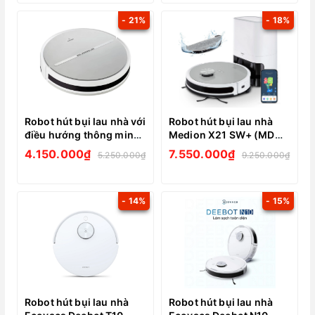
- 21%
- 18%
Robot hút bụi lau nhà với
Robot hút bụi lau nhà
điều hướng thông minh
Medion X21 SW+ (MD
Medion S05 SW (MD
11500) có trạm hút xả
4.150.000₫
7.550.000₫
5.250.000₫
9.250.000₫
11889)
rác và điều hướng thông
minh bằng laser
- 14%
- 15%
Robot hút bụi lau nhà
Robot hút bụi lau nhà