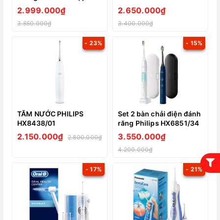
nước Oral-B OxyJet
Water Flosser WP-562,
2.999.000₫
2.650.000₫
Smart 5000
Màu Đen
3.850.000₫
3.400.000₫
- 23%
- 15%
TĂM NƯỚC PHILIPS
Set 2 bàn chải điện đánh
HX8438/01
răng Philips HX6851/34
2.150.000₫
3.550.000₫
2.800.000₫
4.200.000₫
- 17%
- 21%