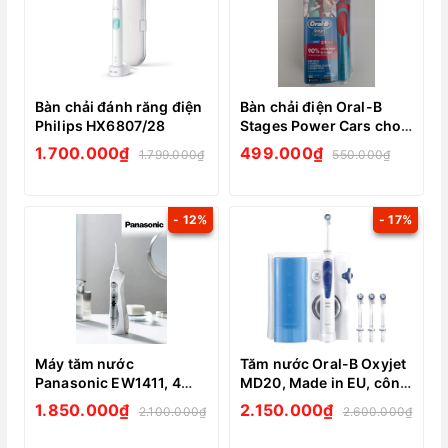
Bàn chải đánh răng điện
Bàn chải điện Oral-B
Philips HX6807/28
Stages Power Cars cho
bé
1.700.000₫
499.000₫
1.799.000₫
550.000₫
- 12%
- 17%
Máy tăm nước
Tăm nước Oral-B Oxyjet
Panasonic EW1411, 4
MD20, Made in EU, công
chế độ làm sạch
nghệ bọt khí siêu nhỏ, 4
1.850.000₫
2.150.000₫
2.100.000₫
2.600.000₫
đầu phun cho cả gia
đình