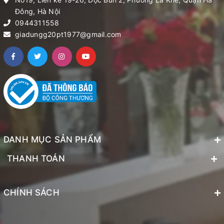
Đông, Hà Nội
0944311558
giadungg20pt1977@gmail.com
DANH MỤC SẢN PHẨM
THANH TOÁN
CHÍNH SÁCH