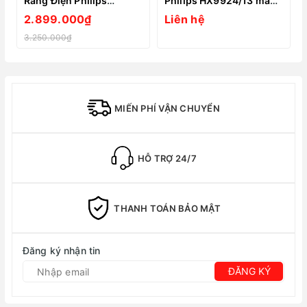
Răng Điện Philips
Philips HX9924/13 màu
Sonicare HX6232/41
đen
2.899.000₫
Liên hệ
3.250.000₫
MIẾN PHÍ VẬN CHUYỂN
HỖ TRỢ 24/7
THANH TOÁN BẢO MẬT
Đăng ký nhận tin
ĐĂNG KÝ