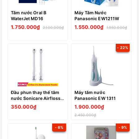
Tăm nước Oral B
Máy Tăm Nước
WaterJet MD16
Panasonic EW1211W
1.750.000₫
1.550.000₫
2.100.000₫
1.950.000₫
- 22%
Đầu phun thay thế tăm
Máy tăm nước
nước Sonicare Airfloss
Panasonic EW 1311
Pro / Ultra HX8032
350.000₫
1.900.000₫
2.450.000₫
- 6%
- 9%