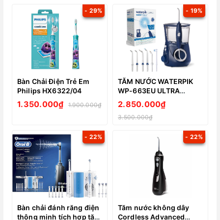
- 29%
- 19%
Bàn Chải Điện Trẻ Em
TĂM NƯỚC WATERPIK
Philips HX6322/04
WP-663EU ULTRA
PROESSIONAL MÀU
1.350.000₫
2.850.000₫
1.900.000₫
XANH
3.500.000₫
- 22%
- 22%
Bàn chải đánh răng điện
Tăm nước không dây
thông minh tích hợp tăm
Cordless Advanced