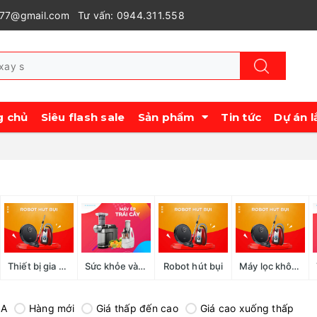
977@gmail.com
Tư vấn: 0944.311.558
g chủ
Siêu flash sale
Sản phẩm
Tin tức
Dự án l
Thiết bị gia đình
Sức khỏe và làm đẹp
Robot hút bụi
Máy lọc không khí, tạo ẩm, hút ẩm
-A
Hàng mới
Giá thấp đến cao
Giá cao xuống thấp