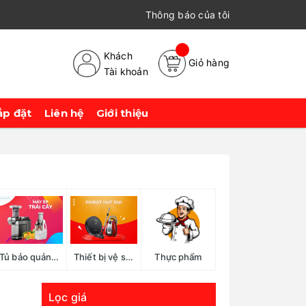
Thông báo của tôi
Khách
Giỏ hàng
Tài khoản
ắp đặt
Liên hệ
Giới thiệu
Tủ bảo quản rượu, cigar
Thiết bị vệ sinh
Thực phẩm
Lọc giá