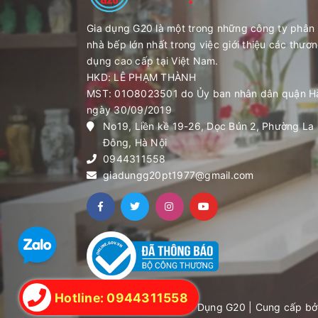
Gia dụng G20 là một trong những công ty phân 
nhà bếp lớn nhất trong việc giới thiệu các thươn
dụng cao cấp tại Việt Nam.
HKD: LÊ PHẠM THÀNH
MST: 01O8023501 do Ủy ban nhân dân quận H
ngày 30/09/2019
No19, Liền kề 19-26, Dọc Bún 2, Phường La
Đông, Hà Nội
0944311558
giadungg20pt1977@gmail.com
Hotline: 0944311558
Bản quyền thuộc về Gia Dụng G20
|
Cung cấp bở