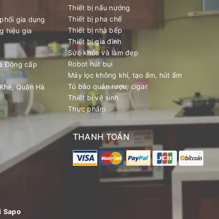
Thiết bị nấu nướng
Thiết bị pha chế
phối gia dụng
Thiết bị nhà bếp
g hiệu gia
Thiết bị gia đình
Sức khỏe và làm đẹp
Robot hút bụi
à Đông cấp
Máy lọc không khí, tạo ẩm, hút ẩm
Tủ bảo quản rượu, cigar
 Khê, Quận Hà
Thiết bị vệ sinh
Thực phẩm
THANH TOÁN
i
Sapo