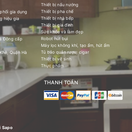
Thiết bị nấu nướng
Thiết bị pha chế
phối gia dụng
Thiết bị nhà bếp
g hiệu gia
Thiết bị gia đình
Sức khỏe và làm đẹp
Robot hút bụi
à Đông cấp
Máy lọc không khí, tạo ẩm, hút ẩm
Tủ bảo quản rượu, cigar
 Khê, Quận Hà
Thiết bị vệ sinh
Thực phẩm
THANH TOÁN
i
Sapo