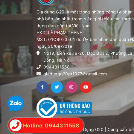
Gia dụng G20 là một trong những công ty phân 
nhà bếp lớn nhất trong việc giới thiệu các thươn
dụng cao cấp tại Việt Nam.
HKD: LÊ PHẠM THÀNH
MST: 01O8023501 do Ủy ban nhân dân quận H
ngày 30/09/2019
No19, Liền kề 19-26, Dọc Bún 2, Phường La
Đông, Hà Nội
0944311558
giadungg20pt1977@gmail.com
Hotline: 0944311558
Bản quyền thuộc về Gia Dụng G20
|
Cung cấp bở