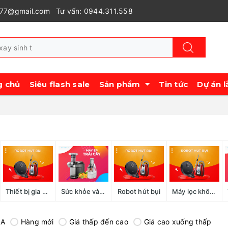
977@gmail.com
Tư vấn: 0944.311.558
g chủ
Siêu flash sale
Sản phẩm
Tin tức
Dự án l
Thiết bị gia đình
Sức khỏe và làm đẹp
Robot hút bụi
Máy lọc không khí, tạo ẩm, hút ẩm
-A
Hàng mới
Giá thấp đến cao
Giá cao xuống thấp