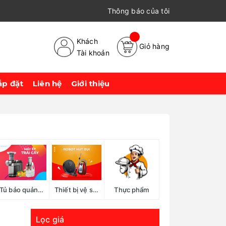
Thông báo của tôi
Khách
Giỏ hàng
Tài khoản
ắp đặt
Liên hệ
Giới thiệu
Tủ bảo quản rượu, cigar
Thiết bị vệ sinh
Thực phẩm
Lọc giá