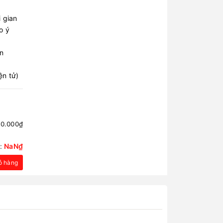
 gian
o ý
n
ện tử)
50.000₫
n:
NaN₫
ỏ hàng