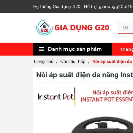
Hệ thống Gia dụng G20
Hỗ trợ: giadungg20pt1
Danh mục sản phẩm
Tran
Xem thêm
Tủ bảo quản rượu, cigar
Máy lọc không khí, tạo ẩm, hút ẩm
Robot hút bụi
Sức khỏe và làm đẹp
Thiết bị gia đình
Thiết bị nhà bếp
Thiết bị pha chế
Thiết bị nấu nướng
Trang chủ
/
Nồi nấu, hấp
/
Nồi áp suất điện đa
Nồi áp suất điện đa năng Inst