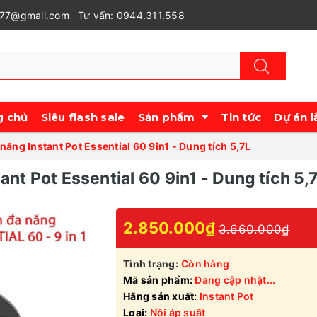
977@gmail.com
Tư vấn: 0944.311.558
g chủ
Siêu flash sale
Sản phẩm
Tin tức
Dự án l
 năng Instant Pot Essential 60 9in1 - Dung tích 5,7L
ant Pot Essential 60 9in1 - Dung tích 5,
2.850.000₫
3.660.000₫
Tình trạng:
Còn hàng
Mã sản phẩm:
Đang cập nhật...
Hãng sản xuất:
Instant Pot
Loại:
Nồi áp suất