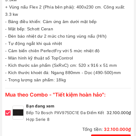
+ Vùng nấu Flex 2 (Phía bên phải): 400x230 cm. Công xuất:
3.3 kw
- Bảng điều khiển: Cảm ứng âm dưới mặt bếp
- Mặt bếp: Schott Ceran
- Đèn báo nhiệt dư 2 mức cho từng vùng nấu (H/h)
- Tự động ngắt khi quá nhiệt
- Cảm biến chiên PerfectFry với 5 mức nhiệt độ
- Màn hình kỹ thuật số TopControl
- Kích thước sản phẩm (SxRxC) cm: 520 x 916 x 51 mm
- Kích thước khoét đá: Ngang 880mm - Dọc (490-500)mm
- Trọng lượng sản phẩm: 18kg
Mua theo Combo - "Tiết kiệm hoàn hảo":
Bạn đang xem
Bếp Từ Bosch PXV975DC1E Đa Điểm Kết
32.100.000₫
Hợp Serie 8
Tổng tiền:
32.100.000₫