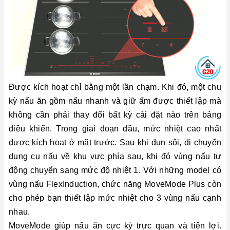
Được kích hoạt chỉ bằng một lần chạm. Khi đó, một chu
kỳ nấu ăn gồm nấu nhanh và giữ ấm được thiết lập mà
không cần phải thay đổi bất kỳ cài đặt nào trên bảng
điều khiển. Trong giai đoạn đầu, mức nhiệt cao nhất
được kích hoạt ở mặt trước. Sau khi đun sôi, di chuyển
dụng cụ nấu về khu vực phía sau, khi đó vùng nấu tự
động chuyển sang mức độ nhiệt 1. Với những model có
vùng nấu FlexInduction, chức năng MoveMode Plus còn
cho phép bạn thiết lập mức nhiệt cho 3 vùng nấu cạnh
nhau.
MoveMode giúp nấu ăn cực kỳ trực quan và tiện lợi.