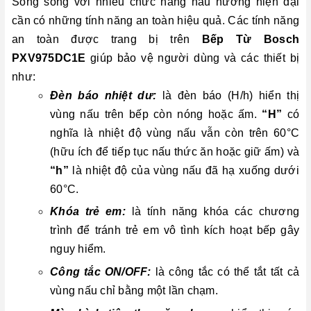
Song song với nhiều chức năng nấu nướng hiện đại
cần có những tính năng an toàn hiệu quả. Các tính năng
an toàn được trang bị trên
Bếp Từ Bosch
PXV975DC1E
giúp bảo vệ người dùng và các thiết bị
như:
Đèn báo nhiệt dư:
là đèn báo (H/h) hiển thị
vùng nấu trên bếp còn nóng hoặc ấm.
“H”
có
nghĩa là nhiệt độ vùng nấu vẫn còn trên 60°C
(hữu ích để tiếp tục nấu thức ăn hoặc giữ ấm) và
“h”
là nhiệt độ của vùng nấu đã hạ xuống dưới
60°C.
Khóa trẻ em:
là tính năng khóa các chương
trình để tránh trẻ em vô tình kích hoạt bếp gây
nguy hiểm.
Công tắc ON/OFF:
là công tắc có thể tắt tất cả
vùng nấu chỉ bằng một lần chạm.