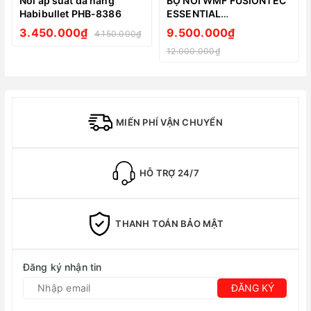
Nồi áp suất đa năng
BỘ NỒI WMF FUSIONTEC
Habibullet PHB-8386
ESSENTIAL
KOCHGESCHIRR SET 3
3.450.000₫
9.500.000₫
4.150.000₫
TEILIG - MÀU XÁM - 𝑴𝒂𝒅𝒆
12.000.000₫
𝒊𝒏 𝑮𝒆𝒓𝒎𝒂𝒏𝒚
MIẾN PHÍ VẬN CHUYỂN
HỖ TRỢ 24/7
THANH TOÁN BẢO MẬT
Đăng ký nhận tin
ĐĂNG KÝ