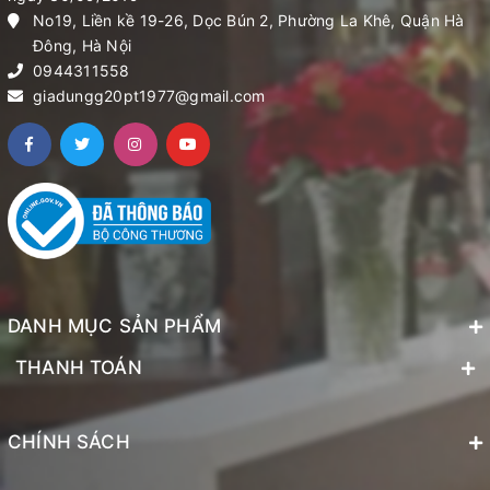
No19, Liền kề 19-26, Dọc Bún 2, Phường La Khê, Quận Hà
Đông, Hà Nội
0944311558
giadungg20pt1977@gmail.com
DANH MỤC SẢN PHẨM
THANH TOÁN
CHÍNH SÁCH