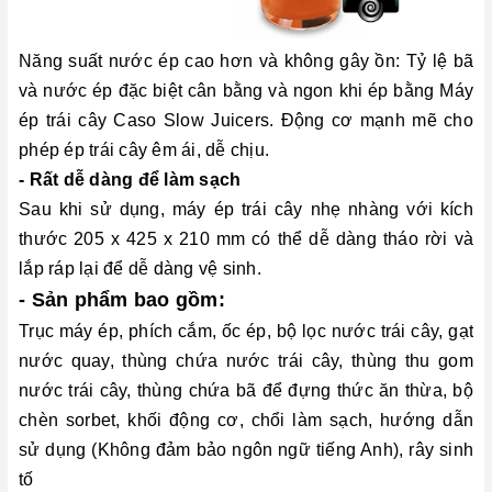
Năng suất nước ép cao hơn và không gây ồn: Tỷ lệ bã
và nước ép đặc biệt cân bằng và ngon khi ép bằng Máy
ép trái cây Caso Slow Juicers. Động cơ mạnh mẽ cho
phép ép trái cây êm ái, dễ chịu.
- Rất dễ dàng để làm sạch
Sau khi sử dụng, máy ép trái cây nhẹ nhàng với kích
thước 205 x 425 x 210 mm có thể dễ dàng tháo rời và
lắp ráp lại để dễ dàng vệ sinh.
- Sản phẩm bao gồm:
Trục máy ép, phích cắm, ốc ép, bộ lọc nước trái cây, gạt
nước quay, thùng chứa nước trái cây, thùng thu gom
nước trái cây, thùng chứa bã để đựng thức ăn thừa, bộ
chèn sorbet, khối động cơ, chổi làm sạch, hướng dẫn
sử dụng (Không đảm bảo ngôn ngữ tiếng Anh), rây sinh
tố