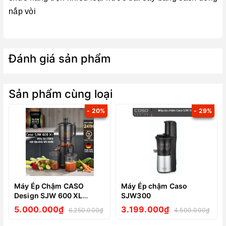
nắp vòi
Đánh giá sản phẩm
Sản phẩm cùng loại
- 20%
- 29%
Máy Ép Chậm CASO
Máy Ép chậm Caso
Design SJW 600 XL
SJW300
model 2024
5.000.000₫
3.199.000₫
6.250.000₫
4.500.000₫