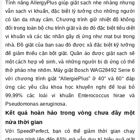
Tính năng AllergyPlus giúp giặt sạch nhẹ nhàng nhưng
vẫn sạch vi khuẩn, đặc biệt lý tưởng cho những người
có làn da nhạy cảm. Chương trình giữ nhiệt độ không
đổi trong toàn bộ chu trình giặt và do đó đặc biệt tiêu diệt
vi khuẩn và các tác nhân gây dị ứng như mạt bụi trong
nhà. Đồ giặt của bạn sau đó được xả đặc biệt kỹ lưỡng
để giảm thiểu cặn bột giặt. Quần áo được giặt sạch sẽ
một cách hợp vệ sinh, và những người bị dị ứng có thể
thở phào nhẹ nhõm. Máy giặt Bosch WAG28492 Serie 6
với chương trình giặt “AllergiePlus” ở 40° và 60° đáp
ứng các yêu cầu khoa học khuyến nghị để loại bỏ
99,99% các loài vi khuẩn Enterococcus hirae và
Pseudomonas aeruginosa.
Kết quả hoàn hảo trong vòng chưa đầy một
nửa thời gian
Với SpeedPerfect, bạn có thể giảm thời gian chạy
chương trình lên đến 65% mà vẫn duy trì hiệu quả giặt