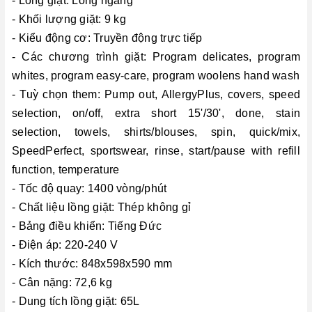
- Lồng giặt: Lồng ngang
- Khối lượng giặt: 9 kg
- Kiểu động cơ: Truyền động trực tiếp
- Các chương trình giặt: Program delicates, program
whites, program easy-care, program woolens hand wash
- Tuỳ chọn them: Pump out, AllergyPlus, covers, speed
selection, on/off, extra short 15'/30', done, stain
selection, towels, shirts/blouses, spin, quick/mix,
SpeedPerfect, sportswear, rinse, start/pause with refill
function, temperature
- Tốc độ quay: 1400 vòng/phút
- Chất liệu lồng giặt: Thép không gỉ
- Bảng điều khiển: Tiếng Đức
- Điện áp: 220-240 V
- Kích thước: 848x598x590 mm
- Cân nặng: 72,6 kg
- Dung tích lồng giặt: 65L