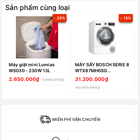
Sản phẩm cùng loại
- 25%
- 13%
Máy giặt mini Lumias
MÁY SẤY BOSCH SERIE 8
WS030 - 230W 13L
WTX87MH0SG
HEATPUMP 9KG
2.650.000₫
31.200.000₫
3.550.000₫
36.000.000₫
MIẾN PHÍ VẬN CHUYỂN