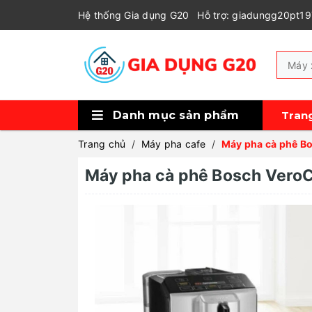
Hệ thống Gia dụng G20
Hỗ trợ: giadungg20pt1
Danh mục sản phẩm
Tran
Xem thêm
Tủ bảo quản rượu, cigar
Máy lọc không khí, tạo ẩm, hút ẩm
Robot hút bụi
Sức khỏe và làm đẹp
Thiết bị gia đình
Thiết bị nhà bếp
Thiết bị pha chế
Thiết bị nấu nướng
Trang chủ
/
Máy pha cafe
/
Máy pha cà phê B
Máy pha cà phê Bosch Vero