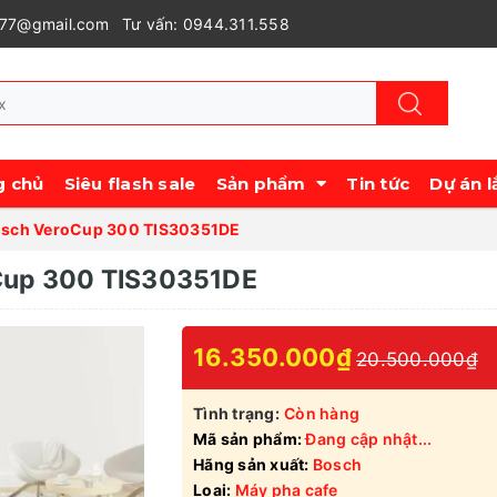
977@gmail.com
Tư vấn: 0944.311.558
g chủ
Siêu flash sale
Sản phẩm
Tin tức
Dự án l
osch VeroCup 300 TIS30351DE
Cup 300 TIS30351DE
16.350.000₫
20.500.000₫
Tình trạng:
Còn hàng
Mã sản phẩm:
Đang cập nhật...
Hãng sản xuất:
Bosch
Loại:
Máy pha cafe