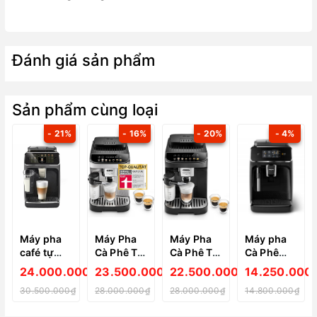
Đánh giá sản phẩm
Sản phẩm cùng loại
- 21%
- 16%
- 20%
- 4%
Máy pha
Máy Pha
Máy Pha
Máy pha
café tự
Cà Phê Tự
Cà Phê Tự
Cà Phê
động
Động
Động
Philips
24.000.000₫
23.500.000₫
22.500.000₫
14.250.000
Philips
De'longhi
De'longhi
Series
30.500.000₫
28.000.000₫
28.000.000₫
14.800.000₫
Series
ECAM
ECAM
2200
5500 -
292.81.SB
292.81.B
EP2225/10,