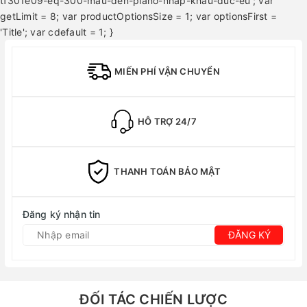
tf301e09-eq-300-mau-den-piano-nhap-khau-duc-eu'; var
getLimit = 8; var productOptionsSize = 1; var optionsFirst =
'Title'; var cdefault = 1; }
MIẾN PHÍ VẬN CHUYỂN
HỖ TRỢ 24/7
THANH TOÁN BẢO MẬT
Đăng ký nhận tin
ĐĂNG KÝ
ĐỐI TÁC CHIẾN LƯỢC