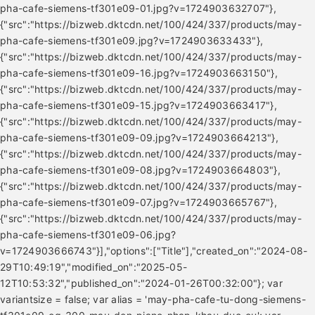
pha-cafe-siemens-tf301e09-01.jpg?v=1724903632707"},
{"src":"https://bizweb.dktcdn.net/100/424/337/products/may-
pha-cafe-siemens-tf301e09.jpg?v=1724903633433"},
{"src":"https://bizweb.dktcdn.net/100/424/337/products/may-
pha-cafe-siemens-tf301e09-16.jpg?v=1724903663150"},
{"src":"https://bizweb.dktcdn.net/100/424/337/products/may-
pha-cafe-siemens-tf301e09-15.jpg?v=1724903663417"},
{"src":"https://bizweb.dktcdn.net/100/424/337/products/may-
pha-cafe-siemens-tf301e09-09.jpg?v=1724903664213"},
{"src":"https://bizweb.dktcdn.net/100/424/337/products/may-
pha-cafe-siemens-tf301e09-08.jpg?v=1724903664803"},
{"src":"https://bizweb.dktcdn.net/100/424/337/products/may-
pha-cafe-siemens-tf301e09-07.jpg?v=1724903665767"},
{"src":"https://bizweb.dktcdn.net/100/424/337/products/may-
pha-cafe-siemens-tf301e09-06.jpg?
v=1724903666743"}],"options":["Title"],"created_on":"2024-08-
29T10:49:19","modified_on":"2025-05-
12T10:53:32","published_on":"2024-01-26T00:32:00"}; var
variantsize = false; var alias = 'may-pha-cafe-tu-dong-siemens-