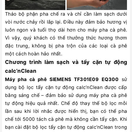
Tháo bộ phận pha chế ra và chỉ cần làm sạch dưới
vòi nước chảy rồi lắp lại. Điều này đảm bảo hương vị
luôn ngon và tuổi thọ dài hơn cho máy pha cà phê.
Vì vậy, quý khách có thể thưởng thức hương thơm
đặc trung, không bị pha trộn của các loại cà phê
một cách hoàn hảo nhất.
Chương trình làm sạch và tẩy cặn tự động
calc’nClean
Máy pha cà phê SIEMENS TF301E09 EQ300
sử
dụng bộ lọc tẩy cặn tự động calc’nClean được cấp
bằng sáng chế – đảm bảo sử dụng máy pha cà phê
tự động hiệu quả nhất. Chế độ thay thế bộ lọc mỗi
lần sau khi lời nhắc được hiển thị, bạn có thể pha
chế tới 5000 tách cà phê mà không cần tẩy cặn. Khi
bạn cài đặt bộ lọc tẩy cặn tự động calc’nClean trong