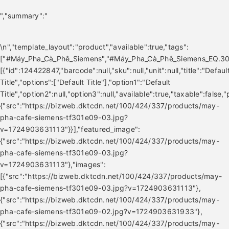
EP5544/50
Công suất
Màu Xám
1500W
","summary":"
Đen -
Made in
Romania
\n
","template_layout":"product","available":true,"tags":
["#Máy_Pha_Cà_Phê_Siemens","#Máy_Pha_Cà_Phê_Siemens_EQ.300"
[{"id":124422847,"barcode":null,"sku":null,"unit":null,"title":"Defaul
Title","options":["Default Title"],"option1":"Default
Title","option2":null,"option3":null,"available":true,"taxable":
{"src":"https://bizweb.dktcdn.net/100/424/337/products/may-
pha-cafe-siemens-tf301e09-03.jpg?
v=1724903631113"}}],"featured_image":
{"src":"https://bizweb.dktcdn.net/100/424/337/products/may-
pha-cafe-siemens-tf301e09-03.jpg?
v=1724903631113"},"images":
[{"src":"https://bizweb.dktcdn.net/100/424/337/products/may-
pha-cafe-siemens-tf301e09-03.jpg?v=1724903631113"},
{"src":"https://bizweb.dktcdn.net/100/424/337/products/may-
pha-cafe-siemens-tf301e09-02.jpg?v=1724903631933"},
{"src":"https://bizweb.dktcdn.net/100/424/337/products/may-