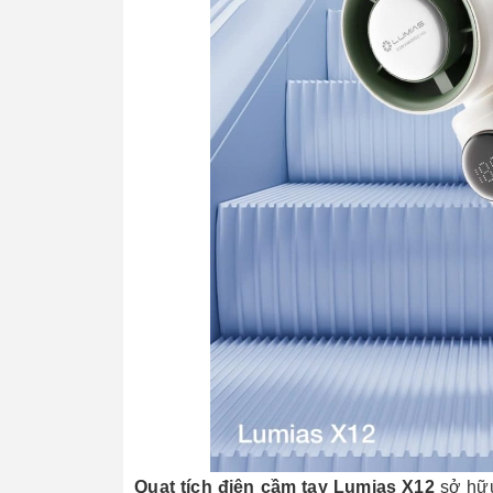
Quạt tích điện cầm tay Lumias X12
sở hữu