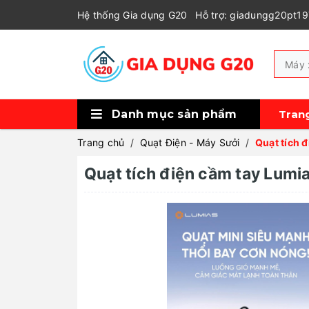
Hệ thống Gia dụng G20
Hỗ trợ: giadungg20pt1
Danh mục sản phẩm
Tran
Xem thêm
Tủ bảo quản rượu, cigar
Máy lọc không khí, tạo ẩm, hút ẩm
Robot hút bụi
Sức khỏe và làm đẹp
Thiết bị gia đình
Thiết bị nhà bếp
Thiết bị pha chế
Thiết bị nấu nướng
Trang chủ
/
Quạt Điện - Máy Sưởi
/
Quạt tích 
Quạt tích điện cầm tay Lum