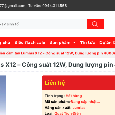
977@gmail.com
Tư vấn: 0944.311.558
g chủ
Siêu flash sale
Sản phẩm
Tin tức
Dự án l
điện cầm tay Lumias X12 – Công suất 12W, Dung lượng pin 40
ias X12 – Công suất 12W, Dung lượng p
Liên hệ
Tình trạng:
Hết hàng
Mã sản phẩm:
Đang cập nhật...
Hãng sản xuất:
Lumias
Loại:
Quạt Tích Điện