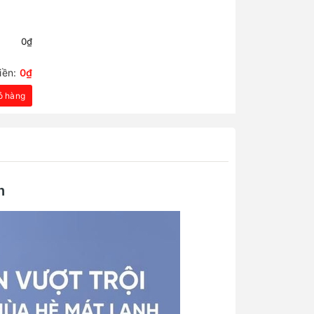
0₫
iền:
0₫
ỏ hàng
h