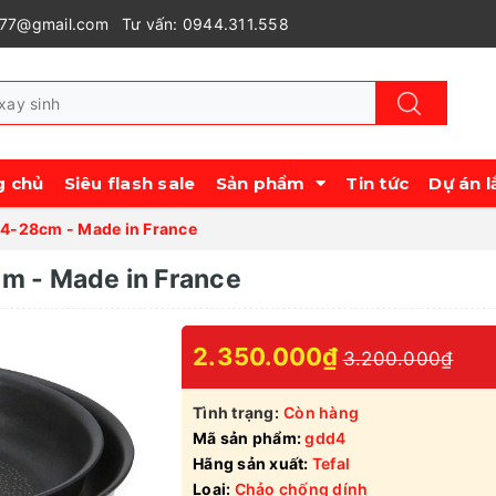
977@gmail.com
Tư vấn: 0944.311.558
g chủ
Siêu flash sale
Sản phẩm
Tin tức
Dự án l
 24-28cm - Made in France
cm - Made in France
2.350.000₫
3.200.000₫
Tình trạng:
Còn hàng
Mã sản phẩm:
gdd4
Hãng sản xuất:
Tefal
Loại:
Chảo chống dính