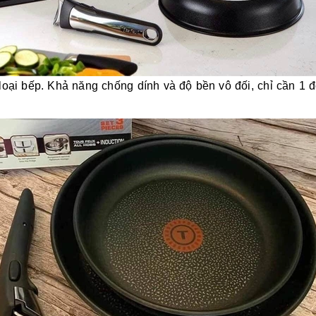
 loại bếp. Khả năng chống dính và độ bền vô đối, chỉ cần 1 