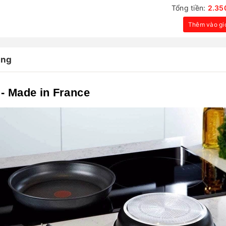
Tổng tiền:
2.35
Thêm vào gi
àng
 - Made in France