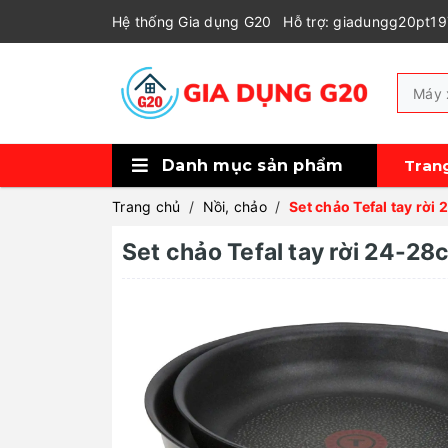
Hệ thống Gia dụng G20
Hỗ trợ: giadungg20pt1
Danh mục sản phẩm
Tran
Xem thêm
Tủ bảo quản rượu, cigar
Máy lọc không khí, tạo ẩm, hút ẩm
Robot hút bụi
Sức khỏe và làm đẹp
Thiết bị gia đình
Thiết bị nhà bếp
Thiết bị pha chế
Thiết bị nấu nướng
Trang chủ
/
Nồi, chảo
/
Set chảo Tefal tay rời
Set chảo Tefal tay rời 24-28