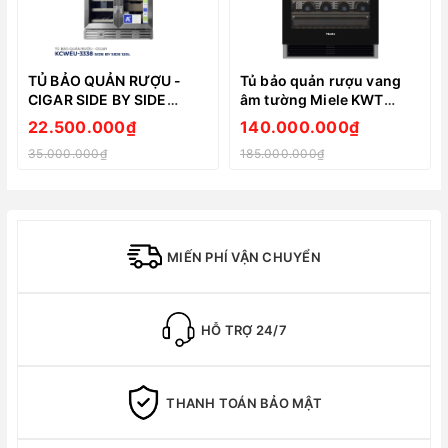
TỦ BẢO QUẢN RƯỢU -
Tủ bảo quản rượu vang
CIGAR SIDE BY SIDE
âm tường Miele KWT
KOCHER KCWEU-3338,
6322UG – Dung tích 94
22.500.000₫
140.000.000₫
DUNG TÍCH 120L, MÀU
Lít (chứa 34 chai rượu
35.000.000₫
185.000.000₫
INOX
loại 0,75 lít)
MIẾN PHÍ VẬN CHUYỂN
HỖ TRỢ 24/7
THANH TOÁN BẢO MẬT