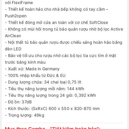
với FlexiFrame
- Thiết kế hoàn hảo cho nhà bếp không có tay cầm –
Push2open
- Thiết kế đóng mở cửa an toàn với cơ chế SoftClose
- Không có mùi hôi trong tủ bảo quản rượu nhờ bộ lọc Active
AirClean
- Nội thất tủ bảo quản rượu được chiếu sáng hoàn hảo bằng
đèn LED
- Bảo vệ tối ưu cho rượu nhờ các bộ lọc tia cực tím ở mặt
trước bằng kính màu
- Xuất xứ: Made in Germany
- 100% nhập khẩu từ Đức & EU
- Dung lượng chứa: 34 chai loại 0,75 lít
- Tiêu thụ năng lượng mỗi năm: 144 kWh
- Tiêu thụ năng lượng trong 24 giờ: 0,392 kWh
- Độ ồn: 37dB
- Kích thước: (SxRxC) 600 x 550 x 820-870 mm
- Trọng lượng: 49kg
Mua theo Combo - "Tiết kiệm hoàn hảo":