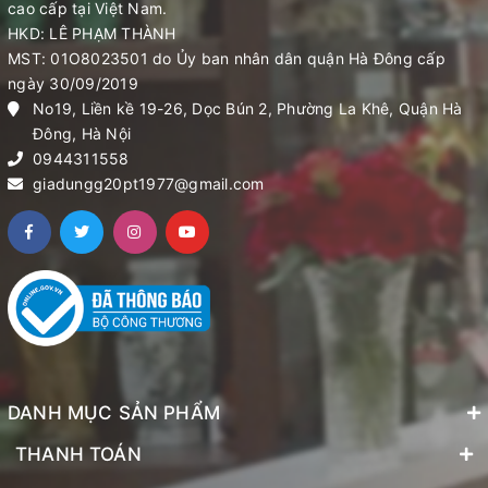
cao cấp tại Việt Nam.
HKD: LÊ PHẠM THÀNH
MST: 01O8023501 do Ủy ban nhân dân quận Hà Đông cấp
ngày 30/09/2019
No19, Liền kề 19-26, Dọc Bún 2, Phường La Khê, Quận Hà
Đông, Hà Nội
0944311558
giadungg20pt1977@gmail.com
DANH MỤC SẢN PHẨM
THANH TOÁN