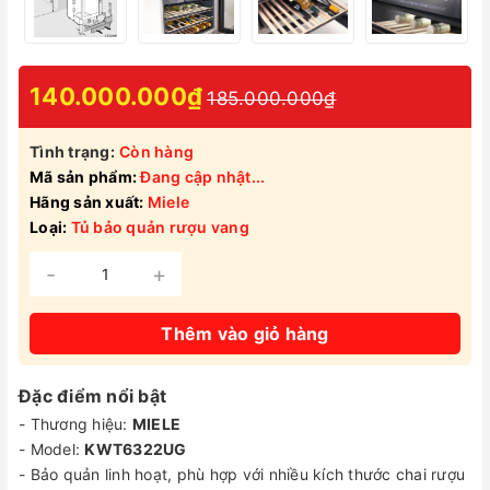
140.000.000₫
185.000.000₫
Tình trạng:
Còn hàng
Mã sản phẩm:
Đang cập nhật...
Hãng sản xuất:
Miele
Loại:
Tủ bảo quản rượu vang
-
+
Thêm vào giỏ hàng
Đặc điểm nổi bật
- Thương hiệu:
MIELE
- Model:
KWT6322UG
- Bảo quản linh hoạt, phù hợp với nhiều kích thước chai rượu